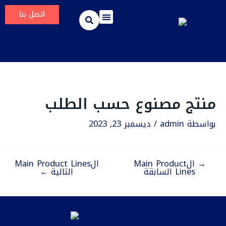
Pos
خطي
اتصل بنا
لى
navigatio
لمحتوى
خطوط انتاج
مسؤولية مشتركة
الأخبار والبيانات الصحفية
منتج مصنوع حسب الطلب
بواسطة
admin
/
ديسمبر 23, 2023
→
الMain Product
الMain Product Lines
Lines السابقة
التالية
←